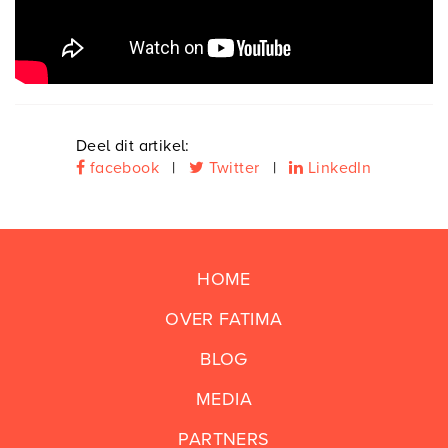
Deel dit artikel:
facebook
|
Twitter
|
LinkedIn
HOME
OVER FATIMA
BLOG
MEDIA
PARTNERS